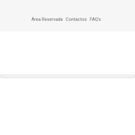
Área Reservada
Contactos
FAQ's
A Instituição
Orgãos Sociais
2003
2003
tamanho da fonte
Assembleia
Presidente: António Caetano Frazão, Murteira