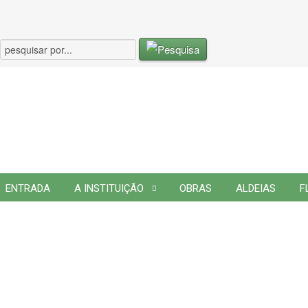
ENTRADA
A INSTITUIÇÃO
OBRAS
ALDEIAS
F
A Instituição
Orgãos Sociais
2007
2007
Assembleia